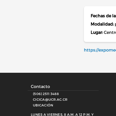
Fechas de la
Modalidad:
Lugar:
Centr
https://expomed
Contacto
(506) 2511 3488
CICICA@UCR.AC.CR
UBICACIÓN
LUNES A VIERNES, 8 A.M. A 12 P.M. Y